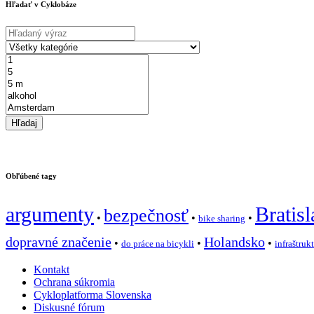
Hľadať v Cyklobáze
Obľúbené tagy
argumenty
Bratisl
bezpečnosť
•
•
•
bike sharing
dopravné značenie
Holandsko
•
•
•
do práce na bicykli
infraštruk
Kontakt
Ochrana súkromia
Cykloplatforma Slovenska
Diskusné fórum