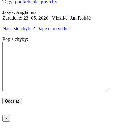
Tagy:
podfarbenie
,
povrchy
Jazyk: Angličtina
Zaradené: 23. 05. 2020
| Vložil/a: Ján Roháč
Našli ste chybu? Dajte nám vedieť
Popis chyby:
×