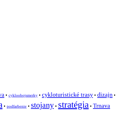
va
cykloturistické trasy
dizajn
•
•
•
•
cykloobojsmerky
a
stratégia
stojany
Trnava
•
•
•
•
podfarbenie