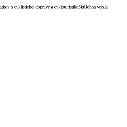
kov o cyklistickej doprave a cykloturistike
Skúšobná verzia