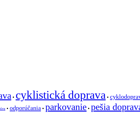
cyklistická doprava
ava
cyklodopra
•
•
parkovanie
pešia doprav
odporúčania
•
•
•
túra