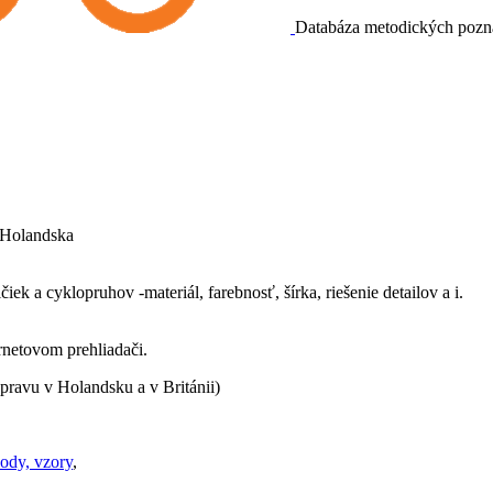
Databáza metodických poznat
z Holandska
iek a cyklopruhov -materiál, farebnosť, šírka, riešenie detailov a i.
ernetovom prehliadači.
ravu v Holandsku a v Británii)
ody, vzory
,