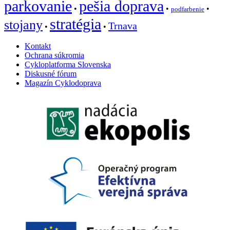
parkovanie
pešia doprava
•
•
•
podfarbenie
stratégia
stojany
Trnava
•
•
Kontakt
Ochrana súkromia
Cykloplatforma Slovenska
Diskusné fórum
Magazín Cyklodoprava