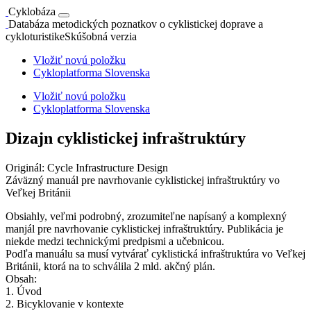
Cyklobáza
Databáza metodických poznatkov o cyklistickej doprave a
cykloturistike
Skúšobná verzia
Vložiť novú položku
Cykloplatforma Slovenska
Vložiť novú položku
Cykloplatforma Slovenska
Dizajn cyklistickej infraštruktúry
Originál: Cycle Infrastructure Design
Záväzný manuál pre navrhovanie cyklistickej infraštruktúry vo
Veľkej Británii
Obsiahly, veľmi podrobný, zrozumiteľne napísaný a komplexný
manjál pre navrhovanie cyklistickej infraštruktúry. Publikácia je
niekde medzi technickými predpismi a učebnicou.
Podľa manuálu sa musí vytvárať cyklistická infraštruktúra vo Veľkej
Británii, ktorá na to schválila 2 mld. akčný plán.
Obsah:
1. Úvod
2. Bicyklovanie v kontexte