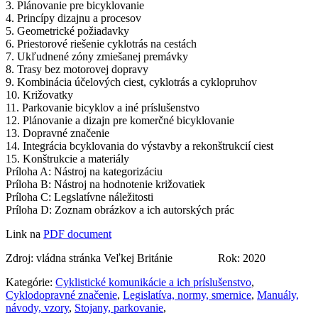
3. Plánovanie pre bicyklovanie
4. Princípy dizajnu a procesov
5. Geometrické požiadavky
6. Priestorové riešenie cyklotrás na cestách
7. Ukľudnené zóny zmiešanej premávky
8. Trasy bez motorovej dopravy
9. Kombinácia účelových ciest, cyklotrás a cyklopruhov
10. Križovatky
11. Parkovanie bicyklov a iné príslušenstvo
12. Plánovanie a dizajn pre komerčné bicyklovanie
13. Dopravné značenie
14. Integrácia bcyklovania do výstavby a rekonštrukcií ciest
15. Konštrukcie a materiály
Príloha A: Nástroj na kategorizáciu
Príloha B: Nástroj na hodnotenie križovatiek
Príloha C: Legslatívne náležitosti
Príloha D: Zoznam obrázkov a ich autorských prác
Link na
PDF document
Zdroj: vládna stránka Veľkej Británie Rok: 2020
Kategórie:
Cyklistické komunikácie a ich príslušenstvo
,
Cyklodopravné značenie
,
Legislatíva, normy, smernice
,
Manuály,
návody, vzory
,
Stojany, parkovanie
,