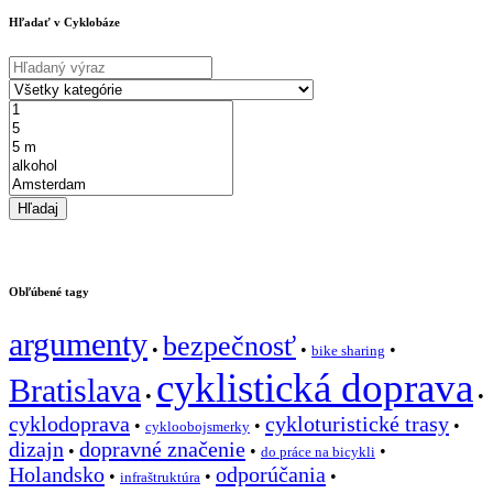
Hľadať v Cyklobáze
Obľúbené tagy
argumenty
bezpečnosť
•
•
•
bike sharing
cyklistická doprava
Bratislava
•
•
cyklodoprava
cykloturistické trasy
•
•
•
cykloobojsmerky
dizajn
dopravné značenie
•
•
•
do práce na bicykli
Holandsko
odporúčania
•
•
•
infraštruktúra