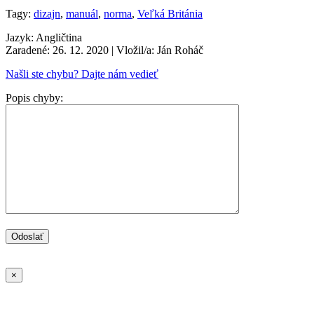
Tagy:
dizajn
,
manuál
,
norma
,
Veľká Británia
Jazyk: Angličtina
Zaradené: 26. 12. 2020
| Vložil/a: Ján Roháč
Našli ste chybu? Dajte nám vedieť
Popis chyby:
×