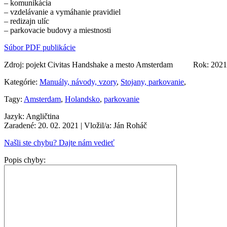
– komunikácia
– vzdelávanie a vymáhanie pravidiel
– redizajn ulíc
– parkovacie budovy a miestnosti
Súbor PDF publikácie
Zdroj: pojekt Civitas Handshake a mesto Amsterdam Rok: 2021
Kategórie:
Manuály, návody, vzory
,
Stojany, parkovanie
,
Tagy:
Amsterdam
,
Holandsko
,
parkovanie
Jazyk: Angličtina
Zaradené: 20. 02. 2021
| Vložil/a: Ján Roháč
Našli ste chybu? Dajte nám vedieť
Popis chyby: