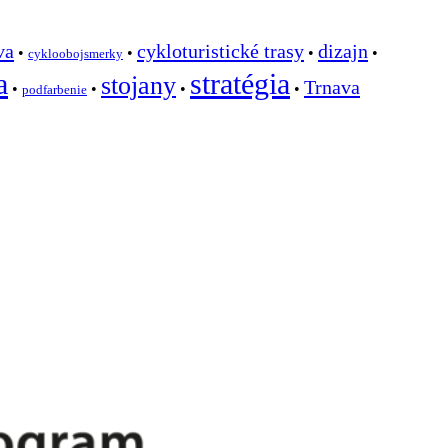
va
cykloturistické trasy
dizajn
•
•
•
•
cykloobojsmerky
a
stratégia
stojany
Trnava
•
•
•
•
podfarbenie