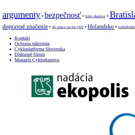
argumenty
Bratisl
bezpečnosť
•
•
•
bike sharing
dopravné značenie
Holandsko
•
•
•
do práce na bicykli
infraštruk
Kontakt
Ochrana súkromia
Cykloplatforma Slovenska
Diskusné fórum
Magazín Cyklodoprava