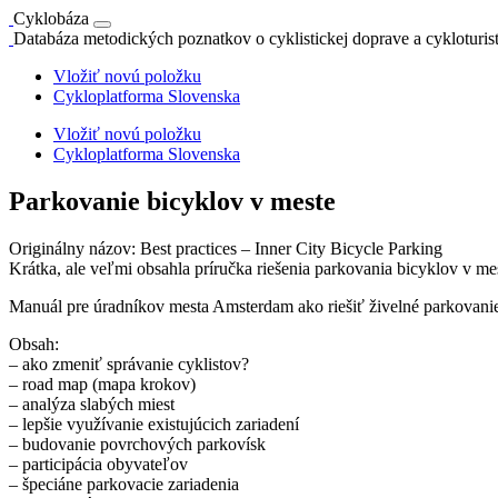
Cyklobáza
Databáza metodických poznatkov o cyklistickej doprave a cykloturis
Vložiť novú položku
Cykloplatforma Slovenska
Vložiť novú položku
Cykloplatforma Slovenska
Parkovanie bicyklov v meste
Originálny názov: Best practices – Inner City Bicycle Parking
Krátka, ale veľmi obsahla príručka riešenia parkovania bicyklov v me
Manuál pre úradníkov mesta Amsterdam ako riešiť živelné parkovanie
Obsah:
– ako zmeniť správanie cyklistov?
– road map (mapa krokov)
– analýza slabých miest
– lepšie využívanie existujúcich zariadení
– budovanie povrchových parkovísk
– participácia obyvateľov
– špeciáne parkovacie zariadenia