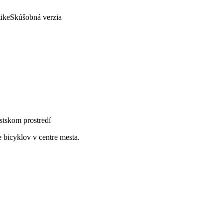
tike
Skúšobná verzia
stskom prostredí
 bicyklov v centre mesta.