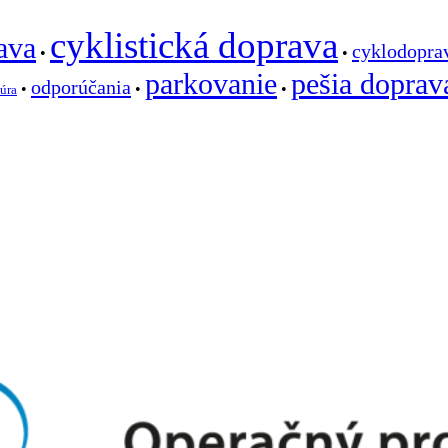
cyklistická doprava
ava
cyklodopra
•
•
parkovanie
pešia doprav
odporúčania
•
•
•
túra