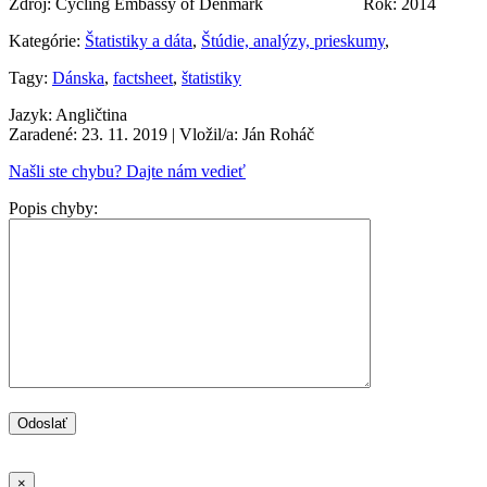
Zdroj: Cycling Embassy of Denmark Rok: 2014
Kategórie:
Štatistiky a dáta
,
Štúdie, analýzy, prieskumy
,
Tagy:
Dánska
,
factsheet
,
štatistiky
Jazyk: Angličtina
Zaradené: 23. 11. 2019
| Vložil/a: Ján Roháč
Našli ste chybu? Dajte nám vedieť
Popis chyby:
×