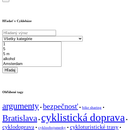
Hľadať v Cyklobáze
Obľúbené tagy
argumenty
bezpečnosť
•
•
•
bike sharing
cyklistická doprava
Bratislava
•
•
cyklodoprava
cykloturistické trasy
•
•
•
cykloobojsmerky