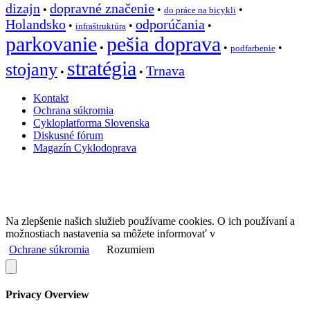
dizajn
dopravné značenie
•
•
•
do práce na bicykli
Holandsko
odporúčania
•
•
•
infraštruktúra
parkovanie
pešia doprava
•
•
•
podfarbenie
stratégia
stojany
Trnava
•
•
Kontakt
Ochrana súkromia
Cykloplatforma Slovenska
Diskusné fórum
Magazín Cyklodoprava
Na zlepšenie našich služieb používame cookies. O ich používaní a
možnostiach nastavenia sa môžete informovať v
Ochrane súkromia
Rozumiem
Privacy Overview