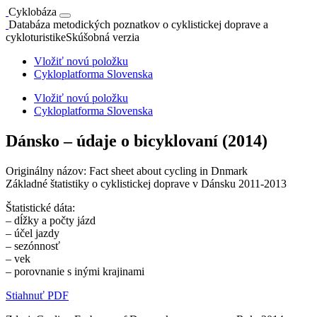
Cyklobáza
Databáza metodických poznatkov o cyklistickej doprave a
cykloturistike
Skúšobná verzia
Vložiť novú položku
Cykloplatforma Slovenska
Vložiť novú položku
Cykloplatforma Slovenska
Dánsko – údaje o bicyklovaní (2014)
Originálny názov: Fact sheet about cycling in Dnmark
Základné štatistiky o cyklistickej doprave v Dánsku 2011-2013
Štatistické dáta:
– dĺžky a počty jázd
– účel jazdy
– sezónnosť
– vek
– porovnanie s inými krajinami
Stiahnuť PDF