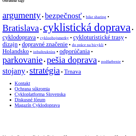
Obľúbené tagy
argumenty
bezpečnosť
•
•
•
bike sharing
cyklistická doprava
Bratislava
•
•
cyklodoprava
cykloturistické trasy
•
•
•
cykloobojsmerky
dizajn
dopravné značenie
•
•
•
do práce na bicykli
Holandsko
odporúčania
•
•
•
infraštruktúra
parkovanie
pešia doprava
•
•
•
podfarbenie
stratégia
stojany
Trnava
•
•
Kontakt
Ochrana súkromia
Cykloplatforma Slovenska
Diskusné fórum
Magazín Cyklodoprava