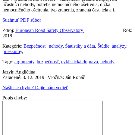
účastníci nehody, potreba nemocničného ošetrenia, dĺžka
nemocničného ošetrenia, typ zranenia, zranená časť tela a i.
Stiahnuť PDF súbor
Zdroj:
European Road Safety Observatory
Rok:
2018
Kategórie:
Bezpečnosť, nehody
,
Štatistiky a dáta
,
Štúdie, analýzy,
prieskumy
,
Tagy:
argumenty
,
bezpečnosť
,
cyklistická doprava
,
nehody
Jazyk: Angličtina
Zaradené: 3. 12. 2019
| Vložil/a: Ján Roháč
Našli ste chybu? Dajte nám vedieť
Popis chyby: