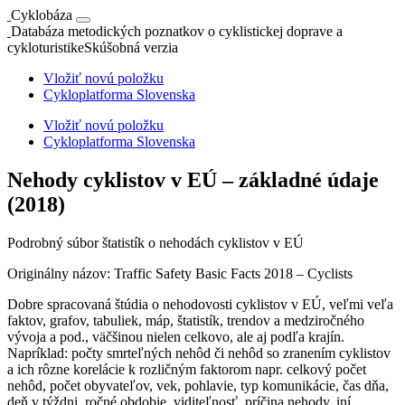
Cyklobáza
Databáza metodických poznatkov o cyklistickej doprave a
cykloturistike
Skúšobná verzia
Vložiť novú položku
Cykloplatforma Slovenska
Vložiť novú položku
Cykloplatforma Slovenska
Nehody cyklistov v EÚ – základné údaje
(2018)
Podrobný súbor štatistík o nehodách cyklistov v EÚ
Originálny názov: Traffic Safety Basic Facts 2018 – Cyclists
Dobre spracovaná štúdia o nehodovosti cyklistov v EÚ, veľmi veľa
faktov, grafov, tabuliek, máp, štatistík, trendov a medziročného
vývoja a pod., väčšinou nielen celkovo, ale aj podľa krajín.
Napríklad: počty smrteľných nehôd či nehôd so zranením cyklistov
a ich rôzne korelácie k rozličným faktorom napr. celkový počet
nehôd, počet obyvateľov, vek, pohlavie, typ komunikácie, čas dňa,
deň v týždni, ročné obdobie, viditeľnosť, príčina nehody, iní